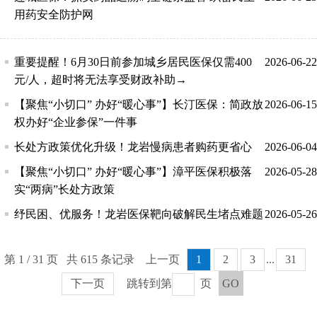
用药安全防护网
重要提醒！6月30日前参加城乡居民医保仅需400
2026-06-22
元/人，超时将无法享受财政补助→
【聚焦“小切口” 办好“暖心事”】长汀医保：简政放
2026-06-15
权办好“企业参保”一件事
长处方政策优化升级！龙岩慢病患者购药更省心
2026-06-04
【聚焦“小切口” 办好“暖心事”】漳平医保积极落
2026-05-28
实“两病”长处方政策
纾民困、优服务！龙岩医保靶向破解民生堵点难题
2026-05-26
第 1 / 31 页 共 615 条记录
上一页
1
2
3
...
31
下一页
跳转到第
页
GO