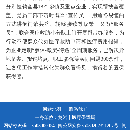
分别挂钩全县18个乡镇及重点企业，实现帮扶全覆
盖。党员干部下沉时既当“宣传员”，用通俗易懂的
方式讲解门诊共济、转移接续等政策；又做“服务
员”，联合医疗救助小分队上门开展帮带办服务，为
行动不便群众代办医疗救助申请和医疗费用报销，
为企业定制“参保-缴费-待遇”全周期服务，已解决异
地备案、报销堵点、职工参保等实际问题300余件，
让各项工作举措转化为群众看得见、摸得着的医保
获得感。
网站地图
|
联系我们
主办单位：龙岩市医疗保障局
网站标识码：3508000064
闽公网安备35080202351207号
闽