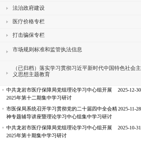
法治政府建设
医疗价格专栏
打击骗保专栏
市场规则标准和监管执法信息
（已归档）落实学习贯彻习近平新时代中国特色社会主
义思想主题教育
中共龙岩市医疗保障局党组理论学习中心组开展
2025-12-30
2025年第十二期集中学习研讨
市医保局系统召开学习贯彻党的二十届四中全会精
2025-11-28
神专题辅导讲座暨理论学习中心组集中学习研讨
中共龙岩市医疗保障局党组理论学习中心组开展
2025-10-31
2025年第十期集中学习研讨